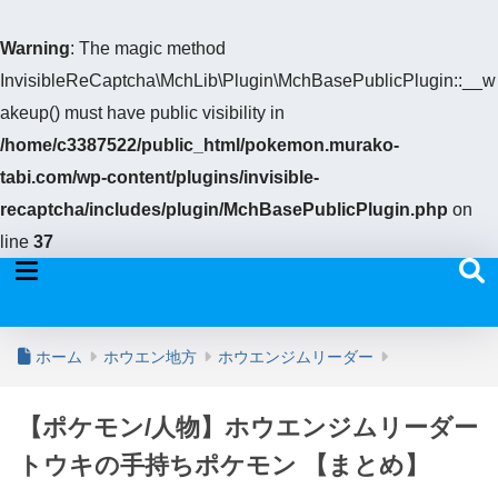
Warning
: The magic method
InvisibleReCaptcha\MchLib\Plugin\MchBasePublicPlugin::__w
akeup() must have public visibility in
/home/c3387522/public_html/pokemon.murako-
tabi.com/wp-content/plugins/invisible-
recaptcha/includes/plugin/MchBasePublicPlugin.php
on
line
37
ホーム
ホウエン地方
ホウエンジムリーダー
【ポケモン/人物】ホウエンジムリーダー
トウキの手持ちポケモン 【まとめ】