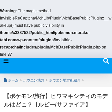
Warning
: The magic method
InvisibleReCaptcha\MchLib\Plugin\MchBasePublicPlugin::__w
akeup() must have public visibility in
/home/c3387522/public_html/pokemon.murako-
tabi.com/wp-content/plugins/invisible-
recaptcha/includes/plugin/MchBasePublicPlugin.php
on
line
37
ホーム
ホウエン地方
ホウエン地方街紹介
【ポケモン/旅行】ヒワマキシティのモデ
ルはどこ？【ルビー/サファイア】