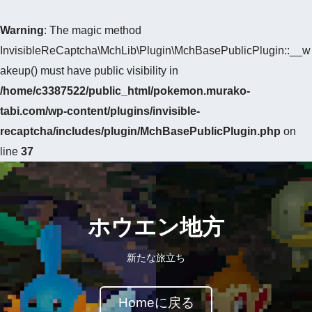
Warning
: The magic method
InvisibleReCaptcha\MchLib\Plugin\MchBasePublicPlugin::__w
akeup() must have public visibility in
/home/c3387522/public_html/pokemon.murako-
tabi.com/wp-content/plugins/invisible-
recaptcha/includes/plugin/MchBasePublicPlugin.php
on
line
37
ホウエン地方
新たな旅立ち
Homeに戻る