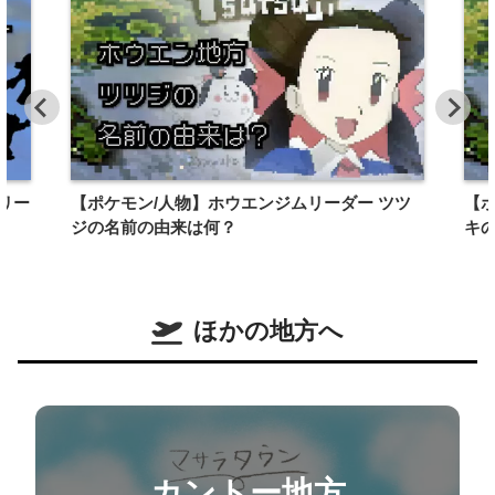
リー
【ポケモン/人物】ホウエンジムリーダー ツツ
【ポ
ジの名前の由来は何？
キ
ほかの地方へ
カントー地方