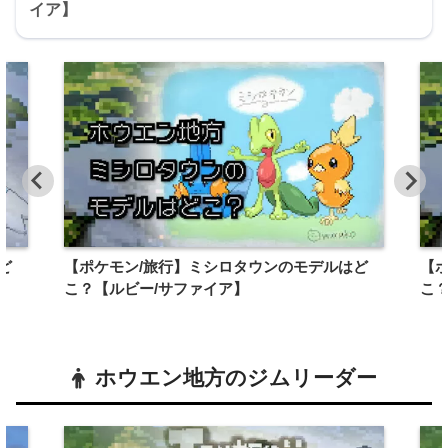
イア】
ど
【ポケモン/旅行】ミシロタウンのモデルはど
【
こ？【ルビー/サファイア】
こ
ホウエン地方のジムリーダー