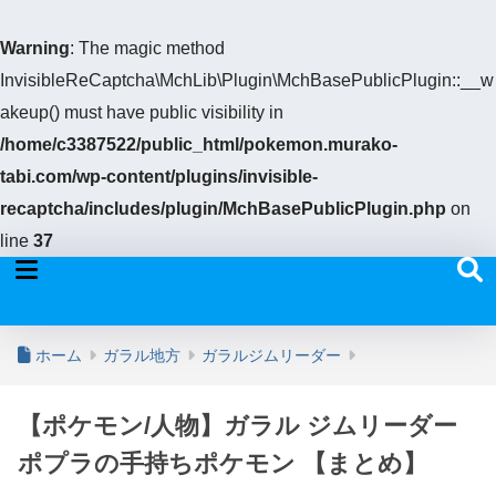
Warning
: The magic method
InvisibleReCaptcha\MchLib\Plugin\MchBasePublicPlugin::__w
akeup() must have public visibility in
/home/c3387522/public_html/pokemon.murako-
tabi.com/wp-content/plugins/invisible-
recaptcha/includes/plugin/MchBasePublicPlugin.php
on
line
37
ホーム
ガラル地方
ガラルジムリーダー
【ポケモン/人物】ガラル ジムリーダー
ポプラの手持ちポケモン 【まとめ】