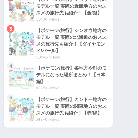
モデル一覧 実際の近畿地方のおス
スメの旅行先も紹介！【金/銀】
55190 views
3
【ポケモン/旅行】シンオウ地方の
モデル一覧 実際の北海道のおスス
メの旅行先も紹介！【ダイヤモン
ド/パール】
50945 views
4
【ポケモン/旅行】各地方や町のモ
デルになった場所まとめ！【日本
編】
42854 views
5
【ポケモン/旅行】カントー地方の
モデル一覧 実際の関東地方のおス
スメの旅行先も紹介！【赤/緑】
34840 views