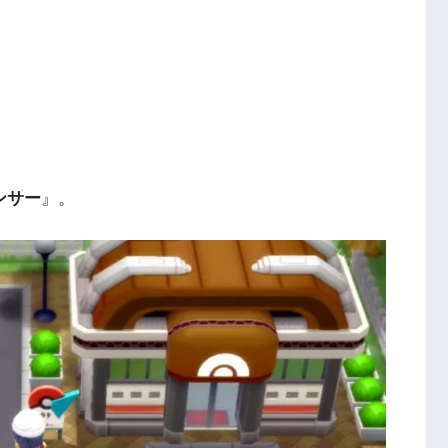
ンサー
』。