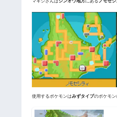
マキシさんは
シンオウ地方
にある
ノモセジ
使用するポケモンは
みずタイプ
のポケモン