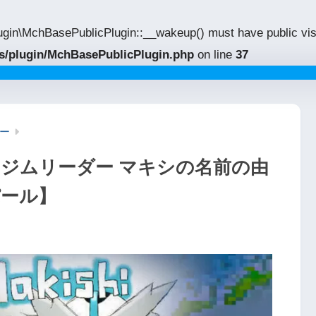
gin\MchBasePublicPlugin::__wakeup() must have public visi
des/plugin/MchBasePublicPlugin.php
on line
37
ー
ウジムリーダー マキシの名前の由
パール】