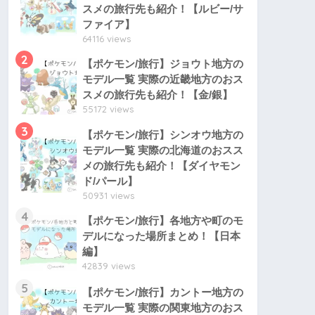
スメの旅行先も紹介！【ルビー/サ
ファイア】
64116 views
2
【ポケモン/旅行】ジョウト地方の
モデル一覧 実際の近畿地方のおス
スメの旅行先も紹介！【金/銀】
55172 views
3
【ポケモン/旅行】シンオウ地方の
モデル一覧 実際の北海道のおスス
メの旅行先も紹介！【ダイヤモン
ド/パール】
50931 views
4
【ポケモン/旅行】各地方や町のモ
デルになった場所まとめ！【日本
編】
42839 views
5
【ポケモン/旅行】カントー地方の
モデル一覧 実際の関東地方のおス