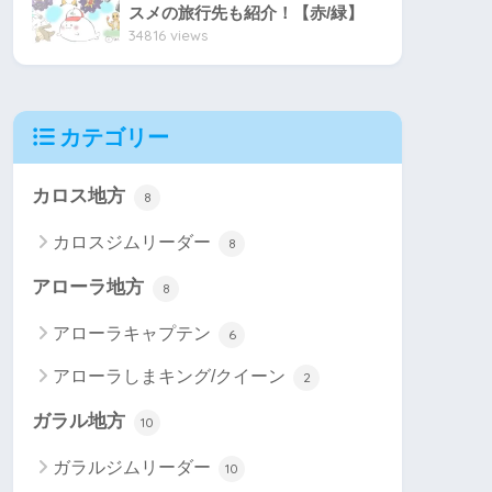
スメの旅行先も紹介！【赤/緑】
34816 views
カテゴリー
カロス地方
8
カロスジムリーダー
8
アローラ地方
8
アローラキャプテン
6
アローラしまキング/クイーン
2
ガラル地方
10
ガラルジムリーダー
10