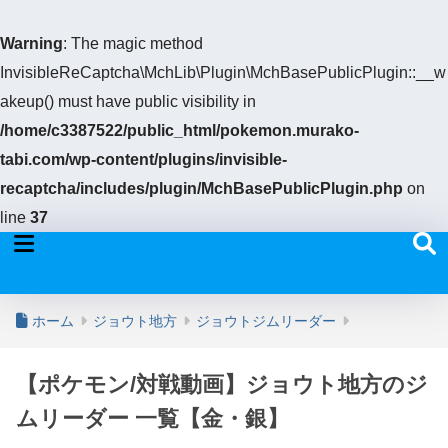
Warning
: The magic method
InvisibleReCaptcha\MchLib\Plugin\MchBasePublicPlugin::__w
akeup() must have public visibility in
/home/c3387522/public_html/pokemon.murako-
tabi.com/wp-content/plugins/invisible-
recaptcha/includes/plugin/MchBasePublicPlugin.php
on
line
37
ホーム
ジョウト地方
ジョウトジムリーダー
【ポケモン/対戦動画】ジョウト地方のジ
ムリーダー 一覧【金・銀】