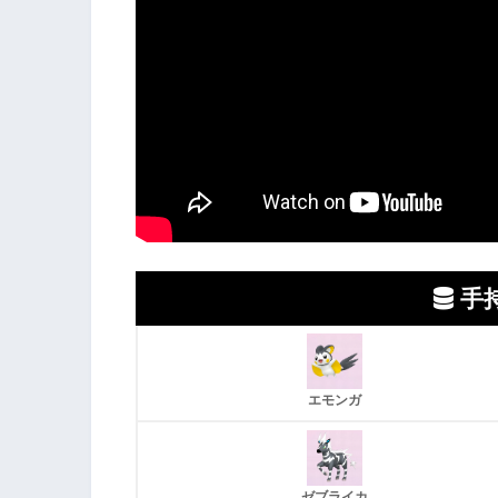
手
エモンガ
ゼブライカ