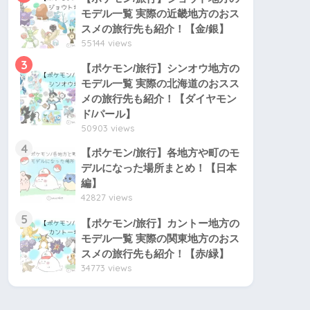
モデル一覧 実際の近畿地方のおス
スメの旅行先も紹介！【金/銀】
55144 views
3
【ポケモン/旅行】シンオウ地方の
モデル一覧 実際の北海道のおスス
メの旅行先も紹介！【ダイヤモン
ド/パール】
50903 views
4
【ポケモン/旅行】各地方や町のモ
デルになった場所まとめ！【日本
編】
42827 views
5
【ポケモン/旅行】カントー地方の
モデル一覧 実際の関東地方のおス
スメの旅行先も紹介！【赤/緑】
34773 views