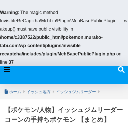
Warning
: The magic method
InvisibleReCaptcha\MchLib\Plugin\MchBasePublicPlugin::__w
akeup() must have public visibility in
/home/c3387522/public_html/pokemon.murako-
tabi.com/wp-content/plugins/invisible-
recaptcha/includes/plugin/MchBasePublicPlugin.php
on
line
37
ホーム
イッシュ地方
イッシュジムリーダー
【ポケモン/人物】イッシュジムリーダー
コーンの手持ちポケモン 【まとめ】