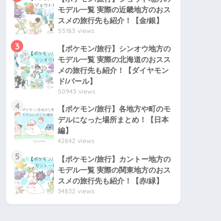
モデル一覧 実際の近畿地方のおス
スメの旅行先も紹介！【金/銀】
55183 views
3
【ポケモン/旅行】シンオウ地方の
モデル一覧 実際の北海道のおスス
メの旅行先も紹介！【ダイヤモン
ド/パール】
50943 views
4
【ポケモン/旅行】各地方や町のモ
デルになった場所まとめ！【日本
編】
42842 views
5
【ポケモン/旅行】カントー地方の
モデル一覧 実際の関東地方のおス
スメの旅行先も紹介！【赤/緑】
34832 views